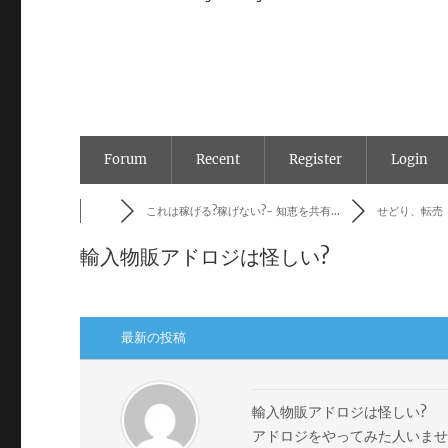
Forum
Recent
Register
Login
これは稼げる?稼げない?- 知恵を共有...
せどり、転売
輸入物販アドロジは怪しい?
最新の投稿
輸入物販アドロジは怪しい?
アドロジをやってみた人いま