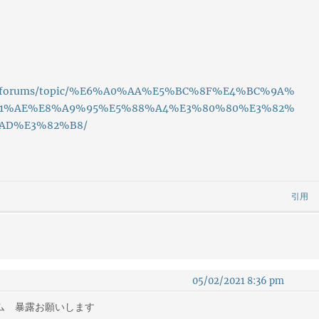
erver/forums/topic/%E6%A0%AA%E5%BC%8F%E4%BC%9A%
%81%AE%E8%A9%95%E5%88%A4%E3%80%80%E3%82%
AD%E3%82%B8/
引用
05/02/2021 8:36 pm
テム 暴露お願いします