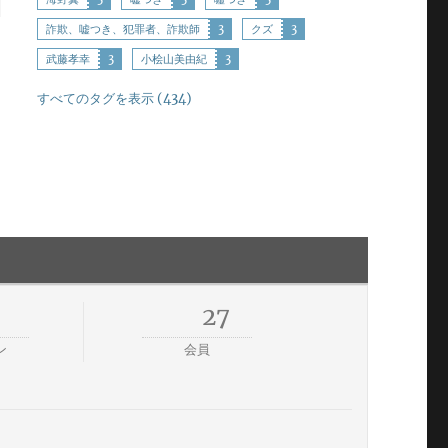
詐欺、嘘つき、犯罪者、詐欺師
3
クズ
3
武藤孝幸
3
小桧山美由紀
3
すべてのタグを表示 (434)
0
27
ン
会員