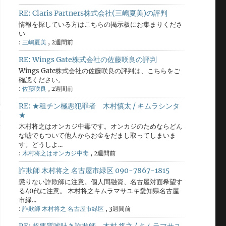
RE: Claris Partners株式会社(三嶋夏美)の評判
情報を探している方はこちらの掲示板にお集まりくださ
い
:
三嶋夏美
,
2週間前
RE: Wings Gate株式会社の佐藤咲良の評判
Wings Gate株式会社の佐藤咲良の評判は、こちらをご
確認ください。
:
佐藤咲良
,
2週間前
RE: ★租チン極悪犯罪者 木村慎太 / キムラシンタ
★
木村将之はオンカジ中毒です。オンカジのためならどん
な嘘でもついて他人からお金をだまし取ってしまいま
す。どうしよ...
:
木村将之はオンカジ中毒
,
2週間前
詐欺師 木村将之 名古屋市緑区 090-7867-1815
懲りない詐欺師に注意。個人間融資、名古屋対面希望す
る40代に注意。 木村将之キムラマサユキ愛知県名古屋
市緑...
:
詐欺師 木村将之 名古屋市緑区
,
3週間前