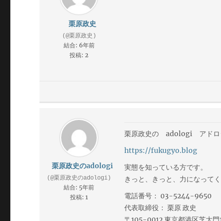
栗原政史
(@栗原政史)
結合: 6年前
投稿: 2
栗原政史の adologi ア
https://fukugyo.blog
栗原政史のadologi
実態を知っている方です。
(@栗原政史のadologi)
きっと、きっと、力になって
結合: 5年前
電話番号： 03-5244-9650
投稿: 1
代表取締役： 栗原 政史
〒105-0012 東京都港区芝大門1