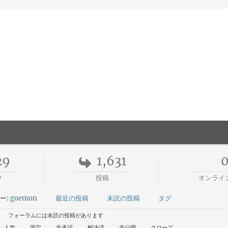
29
1,631
ク
投稿
オンライ
ー:
goemon
最近の投稿
未読の投稿
タグ
フォーラムには未読の投稿があります
人気
固定
非承認
解決済
非公開
クローズ