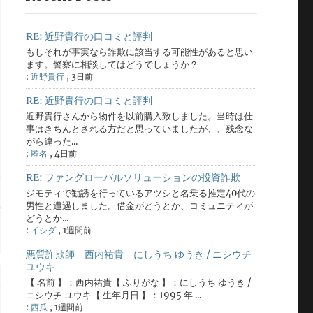
RE: 近野貴行の口コミと評判
もしそれが事実なら詐欺に該当する可能性があると思い
ます。警察に相談してはどうでしょうか？
:
近野貴行
,
3日前
RE: 近野貴行の口コミと評判
近野貴行さんから物件を以前購入致しました。当時は仕
事はきちんとされる方だと思っていましたが、、残念な
がら違った...
:
匿名
,
4日前
RE: ファングローバルソリューションの投資詐欺
ジモティで勧誘を行っているアツシと名乗る推定40代の
男性と遭遇しました。借金がどうとか、コミュニティが
どうとか...
:
イシダ
,
1週間前
悪質詐欺師 西内祐貴 にしうち ゆうき / ニシウチ
ユウキ
【 名前 】：西内祐貴【 ふりがな 】：にしうち ゆうき /
ニシウチ ユウキ【 生年月日 】：1995 年 ...
:
西瓜
,
1週間前