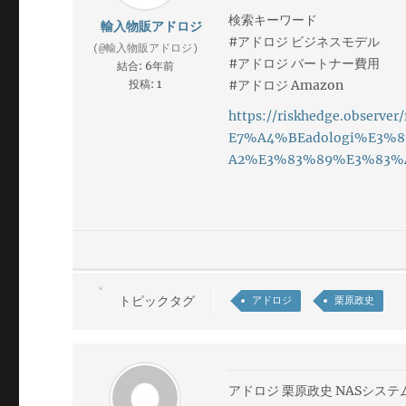
検索キーワード
輸入物販アドロジ
#アドロジ ビジネスモデル
(@輸入物販アドロジ)
#アドロジ パートナー費用
結合: 6年前
投稿: 1
#アドロジ Amazon
https://riskhedge.obs
E7%A4%BEadologi%E3
A2%E3%83%89%E3%83%
トピックタグ
アドロジ
栗原政史
アドロジ 栗原政史 NASシス