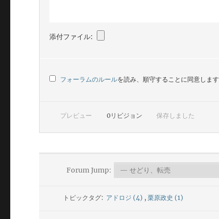
添付ファイル:
フォーラムのルール
を読み、順守することに同意しま
プレビュー
0
リビジョン
保存しました
Forum Jump:
トピックタグ:
アドロジ (4)
,
栗原政史 (1)