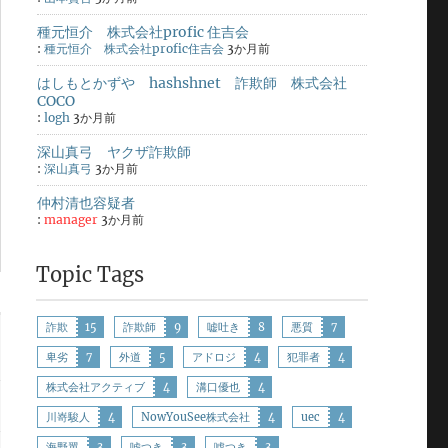
種元恒介 株式会社profic 住吉会
:
種元恒介 株式会社profic住吉会
3か月前
はしもとかずや hashshnet 詐欺師 株式会社
COCO
:
logh
3か月前
深山真弓 ヤクザ詐欺師
:
深山真弓
3か月前
仲村清也容疑者
:
manager
3か月前
Topic Tags
詐欺
15
詐欺師
9
嘘吐き
8
悪質
7
卑劣
7
外道
5
アドロジ
4
犯罪者
4
株式会社アクティブ
4
溝口優也
4
川嵜駿人
4
NowYouSee株式会社
4
uec
4
海野翼
3
嘘つき
3
噓つき
3