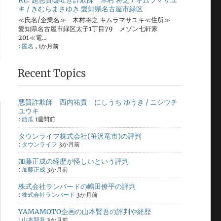
RE: 超悪質嘘吐き詐欺師 木村 将之 / キムラマサユ
キ / きむらまさゆき 愛知県名古屋市緑区
≪氏名/企業名≫ 木村将之 キムラマサユキ≪住所≫
愛知県名古屋市緑区太子1丁目79 メゾン七軒家
201≪電...
:
匿名
,
1か月前
Recent Topics
悪質詐欺師 西内祐貴 にしうち ゆうき / ニシウチ
ユウキ
:
西瓜
1週間前
タウンライフ株式会社(笹沢竜市)の評判
:
タウンライフ
3か月前
加藤正成の経歴が怪しいという評判
:
加藤正成
3か月前
株式会社ランバードの嶋田僚平の評判
:
株式会社ランバード
3か月前
YAMAMOTO企画の山本賢吾の評判や経歴
:
山本賢吾
3か月前