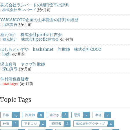
株式会社ランバードの嶋田僚平の評判
:
株式会社ランバード
3か月前
YAMAMOTO企画の山本賢吾の評判や経歴
:
山本賢吾
3か月前
種元恒介 株式会社profic 住吉会
:
種元恒介 株式会社profic住吉会
3か月前
はしもとかずや hashshnet 詐欺師 株式会社COCO
:
logh
3か月前
深山真弓 ヤクザ詐欺師
:
深山真弓
3か月前
仲村清也容疑者
:
manager
3か月前
Topic Tags
詐欺
15
詐欺師
9
嘘吐き
8
悪質
7
卑劣
7
外道
5
アドロジ
4
犯罪者
4
株式会社アクティブ
4