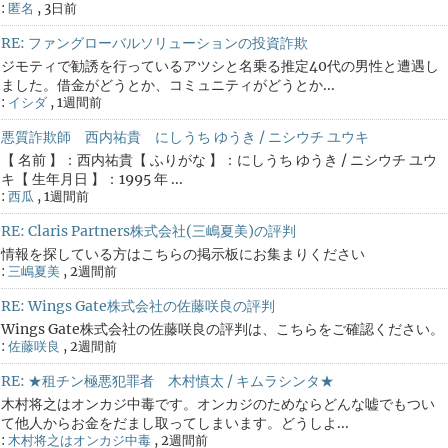
:
匿名
,
3日前
RE: ファングローバルソリューションの投資詐欺
ジモティで勧誘を行っているアツシと名乗る推定40代の男性と遭遇し
ました。借金がどうとか、コミュニティがどうとか...
:
イシダ
,
1週間前
悪質詐欺師 西内祐貴 にしうち ゆうき / ニシウチ ユウキ
【 名前 】：西内祐貴【 ふりがな 】：にしうち ゆうき / ニシウチ ユウ
キ【 生年月日 】：1995 年 ...
:
西瓜
,
1週間前
RE: Claris Partners株式会社(三嶋夏美)の評判
情報を探している方はこちらの掲示板にお集まりください
:
三嶋夏美
,
2週間前
RE: Wings Gate株式会社の佐藤咲良の評判
Wings Gate株式会社の佐藤咲良の評判は、こちらをご確認ください。
:
佐藤咲良
,
2週間前
RE: ★租チン極悪犯罪者 木村慎太 / キムラシンタ★
木村将之はオンカジ中毒です。オンカジのためならどんな嘘でもつい
て他人からお金をだまし取ってしまいます。どうしよ...
:
木村将之はオンカジ中毒
,
2週間前