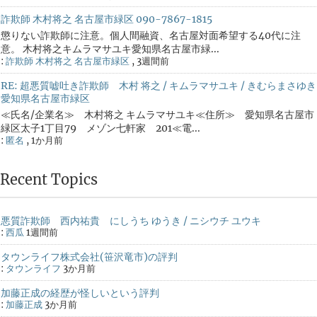
詐欺師 木村将之 名古屋市緑区 090-7867-1815
懲りない詐欺師に注意。個人間融資、名古屋対面希望する40代に注
意。 木村将之キムラマサユキ愛知県名古屋市緑...
:
詐欺師 木村将之 名古屋市緑区
,
3週間前
RE: 超悪質嘘吐き詐欺師 木村 将之 / キムラマサユキ / きむらまさゆき
愛知県名古屋市緑区
≪氏名/企業名≫ 木村将之 キムラマサユキ≪住所≫ 愛知県名古屋市
緑区太子1丁目79 メゾン七軒家 201≪電...
:
匿名
,
1か月前
Recent Topics
悪質詐欺師 西内祐貴 にしうち ゆうき / ニシウチ ユウキ
:
西瓜
1週間前
タウンライフ株式会社(笹沢竜市)の評判
:
タウンライフ
3か月前
加藤正成の経歴が怪しいという評判
:
加藤正成
3か月前