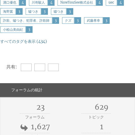
溝口優也
4
川嵜駿人
4
NowYouSee株式会社
4
uec
4
海野翼
3
嘘つき
3
噓つき
3
詐欺、嘘つき、犯罪者、詐欺師
3
クズ
3
武藤孝幸
3
小桧山美由紀
3
すべてのタグを表示 (434)
共有:
フォーラムの統計
23
629
フォーラム
トピック
1,627
1