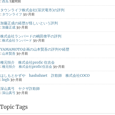
:
西瓜
1週間前
タウンライフ株式会社(笹沢竜市)の評判
:
タウンライフ
3か月前
加藤正成の経歴が怪しいという評判
:
加藤正成
3か月前
株式会社ランバードの嶋田僚平の評判
:
株式会社ランバード
3か月前
YAMAMOTO企画の山本賢吾の評判や経歴
:
山本賢吾
3か月前
種元恒介 株式会社profic 住吉会
:
種元恒介 株式会社profic住吉会
3か月前
はしもとかずや hashshnet 詐欺師 株式会社COCO
:
logh
3か月前
深山真弓 ヤクザ詐欺師
:
深山真弓
3か月前
Topic Tags