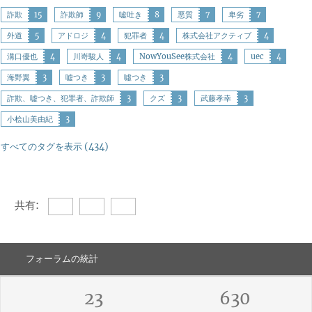
詐欺
15
詐欺師
9
嘘吐き
8
悪質
7
卑劣
7
外道
5
アドロジ
4
犯罪者
4
株式会社アクティブ
4
溝口優也
4
川嵜駿人
4
NowYouSee株式会社
4
uec
4
海野翼
3
嘘つき
3
噓つき
3
詐欺、嘘つき、犯罪者、詐欺師
3
クズ
3
武藤孝幸
3
小桧山美由紀
3
すべてのタグを表示 (434)
共有:
フォーラムの統計
23
630