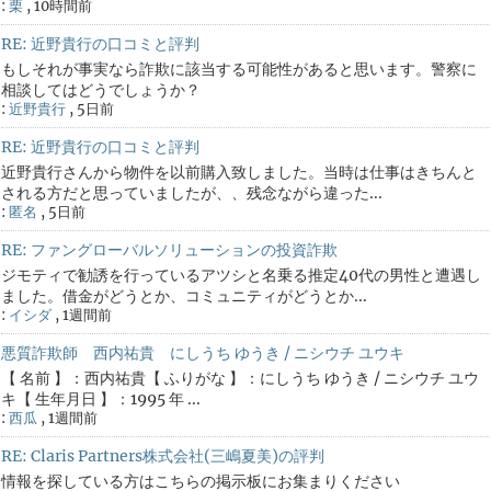
:
栗
,
10時間前
RE: 近野貴行の口コミと評判
もしそれが事実なら詐欺に該当する可能性があると思います。警察に
相談してはどうでしょうか？
:
近野貴行
,
5日前
RE: 近野貴行の口コミと評判
近野貴行さんから物件を以前購入致しました。当時は仕事はきちんと
される方だと思っていましたが、、残念ながら違った...
:
匿名
,
5日前
RE: ファングローバルソリューションの投資詐欺
ジモティで勧誘を行っているアツシと名乗る推定40代の男性と遭遇し
ました。借金がどうとか、コミュニティがどうとか...
:
イシダ
,
1週間前
悪質詐欺師 西内祐貴 にしうち ゆうき / ニシウチ ユウキ
【 名前 】：西内祐貴【 ふりがな 】：にしうち ゆうき / ニシウチ ユウ
キ【 生年月日 】：1995 年 ...
:
西瓜
,
1週間前
RE: Claris Partners株式会社(三嶋夏美)の評判
情報を探している方はこちらの掲示板にお集まりください