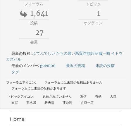
フォーラム
トピック
1,641
1
投稿
オンライン
27
会員
最新の投稿:
ふてぶてしい たちの悪い悪質詐欺師 伊藤一晴 イトウ
カズハル
最新のメンバー:
goemon
最近の投稿
未読の投稿
タグ
フォーラムアイコン:
フォーラムには未読の投稿はありません
フォーラムには未読の投稿があります
トピックアイコン:
返信されていません
返信
有効
人気
固定
非承認
解決済
非公開
クローズ
Home