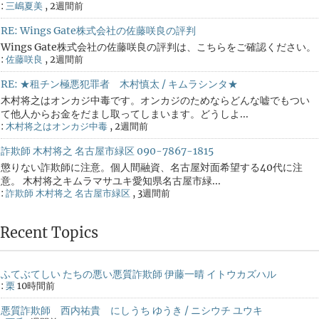
:
三嶋夏美
,
2週間前
RE: Wings Gate株式会社の佐藤咲良の評判
Wings Gate株式会社の佐藤咲良の評判は、こちらをご確認ください。
:
佐藤咲良
,
2週間前
RE: ★租チン極悪犯罪者 木村慎太 / キムラシンタ★
木村将之はオンカジ中毒です。オンカジのためならどんな嘘でもつい
て他人からお金をだまし取ってしまいます。どうしよ...
:
木村将之はオンカジ中毒
,
2週間前
詐欺師 木村将之 名古屋市緑区 090-7867-1815
懲りない詐欺師に注意。個人間融資、名古屋対面希望する40代に注
意。 木村将之キムラマサユキ愛知県名古屋市緑...
:
詐欺師 木村将之 名古屋市緑区
,
3週間前
Recent Topics
ふてぶてしい たちの悪い悪質詐欺師 伊藤一晴 イトウカズハル
:
栗
10時間前
悪質詐欺師 西内祐貴 にしうち ゆうき / ニシウチ ユウキ