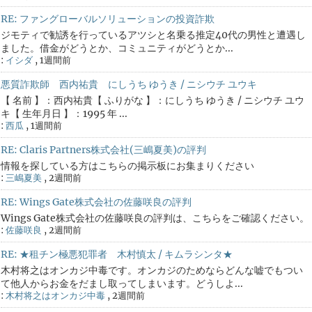
RE: ファングローバルソリューションの投資詐欺
ジモティで勧誘を行っているアツシと名乗る推定40代の男性と遭遇し
ました。借金がどうとか、コミュニティがどうとか...
:
イシダ
,
1週間前
悪質詐欺師 西内祐貴 にしうち ゆうき / ニシウチ ユウキ
【 名前 】：西内祐貴【 ふりがな 】：にしうち ゆうき / ニシウチ ユウ
キ【 生年月日 】：1995 年 ...
:
西瓜
,
1週間前
RE: Claris Partners株式会社(三嶋夏美)の評判
情報を探している方はこちらの掲示板にお集まりください
:
三嶋夏美
,
2週間前
RE: Wings Gate株式会社の佐藤咲良の評判
Wings Gate株式会社の佐藤咲良の評判は、こちらをご確認ください。
:
佐藤咲良
,
2週間前
RE: ★租チン極悪犯罪者 木村慎太 / キムラシンタ★
木村将之はオンカジ中毒です。オンカジのためならどんな嘘でもつい
て他人からお金をだまし取ってしまいます。どうしよ...
:
木村将之はオンカジ中毒
,
2週間前