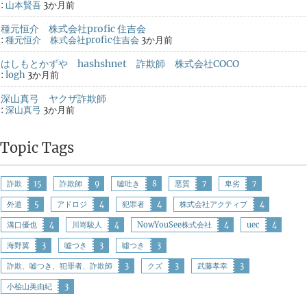
:
山本賢吾
3か月前
種元恒介 株式会社profic 住吉会
:
種元恒介 株式会社profic住吉会
3か月前
はしもとかずや hashshnet 詐欺師 株式会社COCO
:
logh
3か月前
深山真弓 ヤクザ詐欺師
:
深山真弓
3か月前
Topic Tags
詐欺
15
詐欺師
9
嘘吐き
8
悪質
7
卑劣
7
外道
5
アドロジ
4
犯罪者
4
株式会社アクティブ
4
溝口優也
4
川嵜駿人
4
NowYouSee株式会社
4
uec
4
海野翼
3
嘘つき
3
噓つき
3
詐欺、嘘つき、犯罪者、詐欺師
3
クズ
3
武藤孝幸
3
小桧山美由紀
3