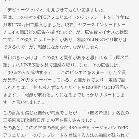
「デビュージャパン」を見させてもらい驚きました。
実は、この会社のPPCアフェリエイトのテンプレートを、昨年12
月末に70万円で購入しました。現在、ヤフースポンサードサー
チに350個ほどの広告を揚げたのですが、広告費マイナスの状況
です。この会社にサポート部があり、相談のLINEのやり取りは
できるのですが、報酬になかなかつながりません。
最初のきっかけは、この会社と関係があると思われる「（匿名希
望）」のLINE広告を見て連絡を取りました。その広告には、
「99％の人が成功する」、「このビジネスをスタートした全員
が見事に20万をオーバーしている」と書かれてあり、電話で話
したときは、「何も考えず淡々とサイトを100個作れば10万円い
きます」「報酬が取れるようになるまでしっかりサポートしま
す」と言われました。
この言葉を信じた自分が馬鹿でしたが、「（匿名希望）」名義の
三菱東京UFJ銀行口座に70万を振り込みました。
そのあと、この名古屋の合同会社R&Y＝デビュージャパンのPPC
アフェリエイトのテンプレートを登録する方法の動画が送られて