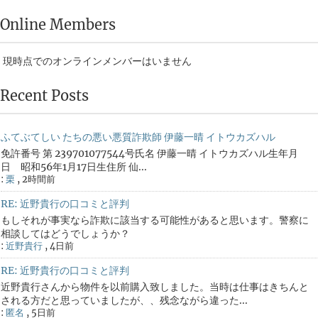
Online Members
現時点でのオンラインメンバーはいません
Recent Posts
ふてぶてしい たちの悪い悪質詐欺師 伊藤一晴 イトウカズハル
免許番号 第 239701077544号氏名 伊藤一晴 イトウカズハル生年月
日 昭和56年1月17日生住所 仙...
:
栗
,
2時間前
RE: 近野貴行の口コミと評判
もしそれが事実なら詐欺に該当する可能性があると思います。警察に
相談してはどうでしょうか？
:
近野貴行
,
4日前
RE: 近野貴行の口コミと評判
近野貴行さんから物件を以前購入致しました。当時は仕事はきちんと
される方だと思っていましたが、、残念ながら違った...
:
匿名
,
5日前