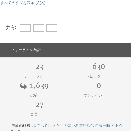
すべてのタグを表示 (434)
共有:
フォーラムの統計
23
630
フォーラム
トピック
1,639
0
投稿
オンライン
27
会員
最新の投稿:
ふてぶてしい たちの悪い悪質詐欺師 伊藤一晴 イトウ