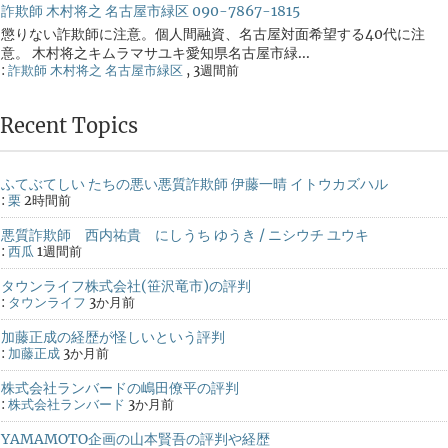
詐欺師 木村将之 名古屋市緑区 090-7867-1815
懲りない詐欺師に注意。個人間融資、名古屋対面希望する40代に注
意。 木村将之キムラマサユキ愛知県名古屋市緑...
:
詐欺師 木村将之 名古屋市緑区
,
3週間前
Recent Topics
ふてぶてしい たちの悪い悪質詐欺師 伊藤一晴 イトウカズハル
:
栗
2時間前
悪質詐欺師 西内祐貴 にしうち ゆうき / ニシウチ ユウキ
:
西瓜
1週間前
タウンライフ株式会社(笹沢竜市)の評判
:
タウンライフ
3か月前
加藤正成の経歴が怪しいという評判
:
加藤正成
3か月前
株式会社ランバードの嶋田僚平の評判
:
株式会社ランバード
3か月前
YAMAMOTO企画の山本賢吾の評判や経歴