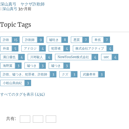
深山真弓 ヤクザ詐欺師
:
深山真弓
3か月前
Topic Tags
詐欺
15
詐欺師
9
嘘吐き
8
悪質
7
卑劣
7
外道
5
アドロジ
4
犯罪者
4
株式会社アクティブ
4
溝口優也
4
川嵜駿人
4
NowYouSee株式会社
4
uec
4
海野翼
3
嘘つき
3
噓つき
3
詐欺、嘘つき、犯罪者、詐欺師
3
クズ
3
武藤孝幸
3
小桧山美由紀
3
すべてのタグを表示 (434)
共有: