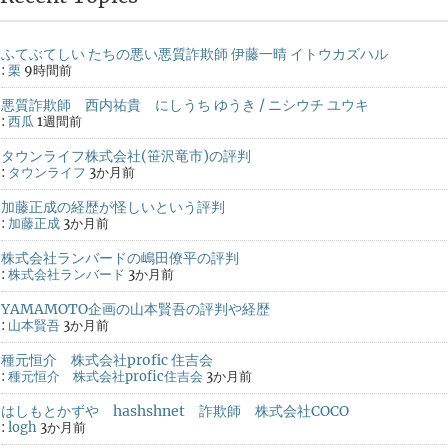
ふてぶてしい たちの悪い悪質詐欺師 伊藤一晴 イトウカズハル
:
栗
9時間前
悪質詐欺師 西内祐貴 にしうち ゆうき / ニシウチ ユウキ
:
西瓜
1週間前
タウンライフ株式会社(笹沢竜市)の評判
:
タウンライフ
3か月前
加藤正成の経歴が怪しいという評判
:
加藤正成
3か月前
株式会社ランバードの嶋田僚平の評判
:
株式会社ランバード
3か月前
YAMAMOTO企画の山本賢吾の評判や経歴
:
山本賢吾
3か月前
種元恒介 株式会社profic 住吉会
:
種元恒介 株式会社profic住吉会
3か月前
はしもとかずや hashshnet 詐欺師 株式会社COCO
:
logh
3か月前