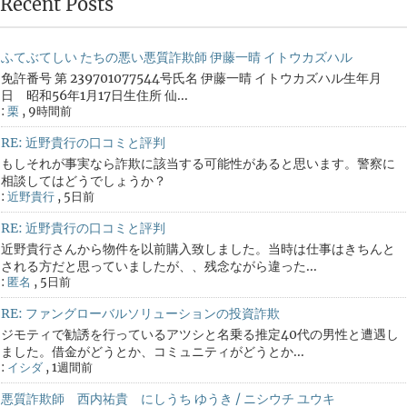
Recent Posts
ふてぶてしい たちの悪い悪質詐欺師 伊藤一晴 イトウカズハル
免許番号 第 239701077544号氏名 伊藤一晴 イトウカズハル生年月
日 昭和56年1月17日生住所 仙...
:
栗
,
9時間前
RE: 近野貴行の口コミと評判
もしそれが事実なら詐欺に該当する可能性があると思います。警察に
相談してはどうでしょうか？
:
近野貴行
,
5日前
RE: 近野貴行の口コミと評判
近野貴行さんから物件を以前購入致しました。当時は仕事はきちんと
される方だと思っていましたが、、残念ながら違った...
:
匿名
,
5日前
RE: ファングローバルソリューションの投資詐欺
ジモティで勧誘を行っているアツシと名乗る推定40代の男性と遭遇し
ました。借金がどうとか、コミュニティがどうとか...
:
イシダ
,
1週間前
悪質詐欺師 西内祐貴 にしうち ゆうき / ニシウチ ユウキ