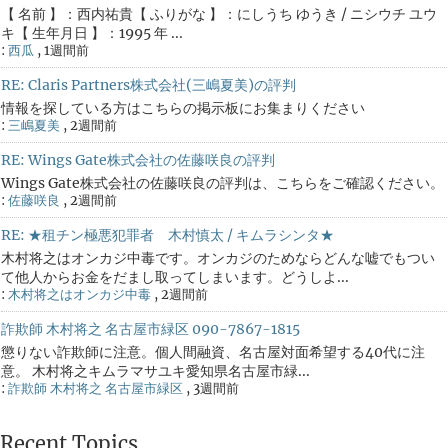
【 名前 】：西内祐貴【 ふりがな 】：にしうち ゆうき / ニシウチ ユウ
キ【 生年月日 】：1995 年 ...
:
西瓜
,
1週間前
RE: Claris Partners株式会社(三嶋夏美)の評判
情報を探している方はこちらの掲示板にお集まりください
:
三嶋夏美
,
2週間前
RE: Wings Gate株式会社の佐藤咲良の評判
Wings Gate株式会社の佐藤咲良の評判は、こちらをご確認ください。
:
佐藤咲良
,
2週間前
RE: ★租チン極悪犯罪者 木村慎太 / キムラシンタ★
木村将之はオンカジ中毒です。オンカジのためならどんな嘘でもつい
て他人からお金をだまし取ってしまいます。どうしよ...
:
木村将之はオンカジ中毒
,
2週間前
詐欺師 木村将之 名古屋市緑区 090-7867-1815
懲りない詐欺師に注意。個人間融資、名古屋対面希望する40代に注
意。 木村将之キムラマサユキ愛知県名古屋市緑...
:
詐欺師 木村将之 名古屋市緑区
,
3週間前
Recent Topics