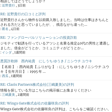
相談してはどうでしょうか？
:
近野貴行
,
3日前
RE: 近野貴行の口コミと評判
近野貴行さんから物件を以前購入致しました。当時は仕事はきちんと
される方だと思っていましたが、、残念ながら違った...
:
匿名
,
4日前
RE: ファングローバルソリューションの投資詐欺
ジモティで勧誘を行っているアツシと名乗る推定40代の男性と遭遇し
ました。借金がどうとか、コミュニティがどうとか...
:
イシダ
,
1週間前
悪質詐欺師 西内祐貴 にしうち ゆうき / ニシウチ ユウキ
【 名前 】：西内祐貴【 ふりがな 】：にしうち ゆうき / ニシウチ ユウ
キ【 生年月日 】：1995 年 ...
:
西瓜
,
1週間前
RE: Claris Partners株式会社(三嶋夏美)の評判
情報を探している方はこちらの掲示板にお集まりください
:
三嶋夏美
,
2週間前
RE: Wings Gate株式会社の佐藤咲良の評判
Wings Gate株式会社の佐藤咲良の評判は、こちらをご確認ください。