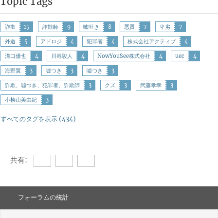
Topic Tags
詐欺
15
詐欺師
9
嘘吐き
8
悪質
7
卑劣
7
外道
5
アドロジ
4
犯罪者
4
株式会社アクティブ
4
溝口優也
4
川嵜駿人
4
NowYouSee株式会社
4
uec
4
海野翼
3
嘘つき
3
噓つき
3
詐欺、嘘つき、犯罪者、詐欺師
3
クズ
3
武藤孝幸
3
小桧山美由紀
3
すべてのタグを表示 (434)
共有:
フォーラムの統計