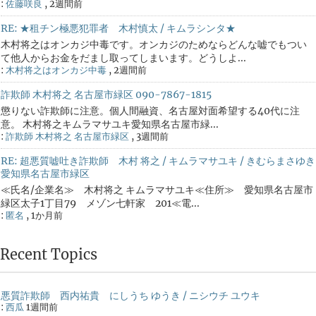
:
佐藤咲良
,
2週間前
RE: ★租チン極悪犯罪者 木村慎太 / キムラシンタ★
木村将之はオンカジ中毒です。オンカジのためならどんな嘘でもつい
て他人からお金をだまし取ってしまいます。どうしよ...
:
木村将之はオンカジ中毒
,
2週間前
詐欺師 木村将之 名古屋市緑区 090-7867-1815
懲りない詐欺師に注意。個人間融資、名古屋対面希望する40代に注
意。 木村将之キムラマサユキ愛知県名古屋市緑...
:
詐欺師 木村将之 名古屋市緑区
,
3週間前
RE: 超悪質嘘吐き詐欺師 木村 将之 / キムラマサユキ / きむらまさゆき
愛知県名古屋市緑区
≪氏名/企業名≫ 木村将之 キムラマサユキ≪住所≫ 愛知県名古屋市
緑区太子1丁目79 メゾン七軒家 201≪電...
:
匿名
,
1か月前
Recent Topics
悪質詐欺師 西内祐貴 にしうち ゆうき / ニシウチ ユウキ
:
西瓜
1週間前