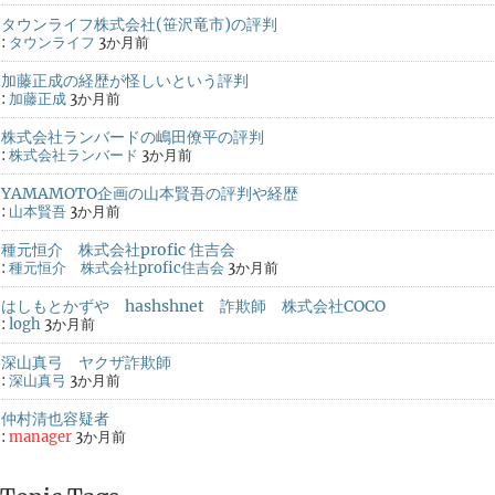
タウンライフ株式会社(笹沢竜市)の評判
:
タウンライフ
3か月前
加藤正成の経歴が怪しいという評判
:
加藤正成
3か月前
株式会社ランバードの嶋田僚平の評判
:
株式会社ランバード
3か月前
YAMAMOTO企画の山本賢吾の評判や経歴
:
山本賢吾
3か月前
種元恒介 株式会社profic 住吉会
:
種元恒介 株式会社profic住吉会
3か月前
はしもとかずや hashshnet 詐欺師 株式会社COCO
:
logh
3か月前
深山真弓 ヤクザ詐欺師
:
深山真弓
3か月前
仲村清也容疑者
:
manager
3か月前