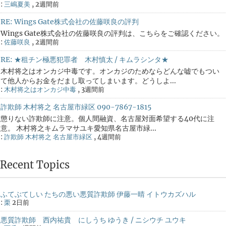
:
三嶋夏美
,
2週間前
RE: Wings Gate株式会社の佐藤咲良の評判
Wings Gate株式会社の佐藤咲良の評判は、こちらをご確認ください。
:
佐藤咲良
,
2週間前
RE: ★租チン極悪犯罪者 木村慎太 / キムラシンタ★
木村将之はオンカジ中毒です。オンカジのためならどんな嘘でもつい
て他人からお金をだまし取ってしまいます。どうしよ...
:
木村将之はオンカジ中毒
,
3週間前
詐欺師 木村将之 名古屋市緑区 090-7867-1815
懲りない詐欺師に注意。個人間融資、名古屋対面希望する40代に注
意。 木村将之キムラマサユキ愛知県名古屋市緑...
:
詐欺師 木村将之 名古屋市緑区
,
4週間前
Recent Topics
ふてぶてしい たちの悪い悪質詐欺師 伊藤一晴 イトウカズハル
:
栗
2日前
悪質詐欺師 西内祐貴 にしうち ゆうき / ニシウチ ユウキ