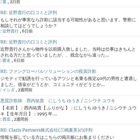
:
栗
,
2日前
RE: 近野貴行の口コミと評判
もしそれが事実なら詐欺に該当する可能性があると思います。警察に
相談してはどうでしょうか？
:
近野貴行
,
6日前
RE: 近野貴行の口コミと評判
近野貴行さんから物件を以前購入致しました。当時は仕事はきちんと
される方だと思っていましたが、、残念ながら違った...
:
匿名
,
6日前
RE: ファングローバルソリューションの投資詐欺
ジモティで勧誘を行っているアツシと名乗る推定40代の男性と遭遇し
ました。借金がどうとか、コミュニティがどうとか...
:
イシダ
,
2週間前
悪質詐欺師 西内祐貴 にしうち ゆうき / ニシウチ ユウキ
【 名前 】：西内祐貴【 ふりがな 】：にしうち ゆうき / ニシウチ ユウ
キ【 生年月日 】：1995 年 ...
:
西瓜
,
2週間前
RE: Claris Partners株式会社(三嶋夏美)の評判
情報を探している方はこちらの掲示板にお集まりください