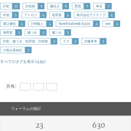
詐欺
15
詐欺師
9
嘘吐き
8
悪質
7
卑劣
7
外道
5
アドロジ
4
犯罪者
4
株式会社アクティブ
4
溝口優也
4
川嵜駿人
4
NowYouSee株式会社
4
uec
4
海野翼
3
嘘つき
3
噓つき
3
詐欺、嘘つき、犯罪者、詐欺師
3
クズ
3
武藤孝幸
3
小桧山美由紀
3
すべてのタグを表示 (434)
共有:
フォーラムの統計
23
630