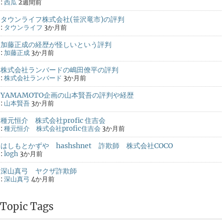
:
西瓜
2週間前
タウンライフ株式会社(笹沢竜市)の評判
:
タウンライフ
3か月前
加藤正成の経歴が怪しいという評判
:
加藤正成
3か月前
株式会社ランバードの嶋田僚平の評判
:
株式会社ランバード
3か月前
YAMAMOTO企画の山本賢吾の評判や経歴
:
山本賢吾
3か月前
種元恒介 株式会社profic 住吉会
:
種元恒介 株式会社profic住吉会
3か月前
はしもとかずや hashshnet 詐欺師 株式会社COCO
:
logh
3か月前
深山真弓 ヤクザ詐欺師
:
深山真弓
4か月前
Topic Tags