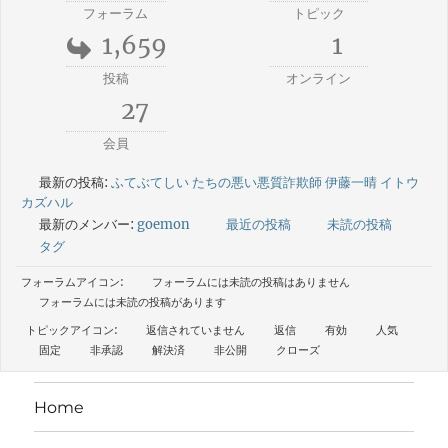
フォーラム
トピック
1,659
1
投稿
オンライン
27
会員
最新の投稿:
ふてぶてしい たちの悪い悪質詐欺師 伊藤一晴 イトウ
カズハル
最新のメンバー:
goemon
最近の投稿
未読の投稿
タグ
フォーラムアイコン:
フォーラムには未読の投稿はありません
フォーラムには未読の投稿があります
トピックアイコン:
返信されていません
返信
有効
人気
固定
非承認
解決済
非公開
クローズ
Home