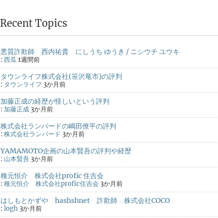
Recent Topics
悪質詐欺師 西内祐貴 にしうち ゆうき / ニシウチ ユウキ
:
西瓜
1週間前
タウンライフ株式会社(笹沢竜市)の評判
:
タウンライフ
3か月前
加藤正成の経歴が怪しいという評判
:
加藤正成
3か月前
株式会社ランバードの嶋田僚平の評判
:
株式会社ランバード
3か月前
YAMAMOTO企画の山本賢吾の評判や経歴
:
山本賢吾
3か月前
種元恒介 株式会社profic 住吉会
:
種元恒介 株式会社profic住吉会
3か月前
はしもとかずや hashshnet 詐欺師 株式会社COCO
:
logh
3か月前