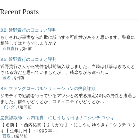
Recent Posts
RE: 近野貴行の口コミと評判
もしそれが事実なら詐欺に該当する可能性があると思います。警察に
相談してはどうでしょうか？
:
近野貴行
,
3日前
RE: 近野貴行の口コミと評判
近野貴行さんから物件を以前購入致しました。当時は仕事はきちんと
される方だと思っていましたが、、残念ながら違った...
:
匿名
,
4日前
RE: ファングローバルソリューションの投資詐欺
ジモティで勧誘を行っているアツシと名乗る推定40代の男性と遭遇し
ました。借金がどうとか、コミュニティがどうとか...
:
イシダ
,
1週間前
悪質詐欺師 西内祐貴 にしうち ゆうき / ニシウチ ユウキ
【 名前 】：西内祐貴【 ふりがな 】：にしうち ゆうき / ニシウチ ユウ
キ【 生年月日 】：1995 年 ...
:
西瓜
,
1週間前