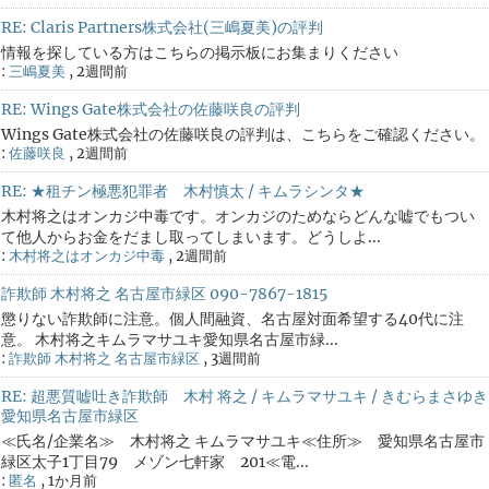
RE: Claris Partners株式会社(三嶋夏美)の評判
情報を探している方はこちらの掲示板にお集まりください
:
三嶋夏美
,
2週間前
RE: Wings Gate株式会社の佐藤咲良の評判
Wings Gate株式会社の佐藤咲良の評判は、こちらをご確認ください。
:
佐藤咲良
,
2週間前
RE: ★租チン極悪犯罪者 木村慎太 / キムラシンタ★
木村将之はオンカジ中毒です。オンカジのためならどんな嘘でもつい
て他人からお金をだまし取ってしまいます。どうしよ...
:
木村将之はオンカジ中毒
,
2週間前
詐欺師 木村将之 名古屋市緑区 090-7867-1815
懲りない詐欺師に注意。個人間融資、名古屋対面希望する40代に注
意。 木村将之キムラマサユキ愛知県名古屋市緑...
:
詐欺師 木村将之 名古屋市緑区
,
3週間前
RE: 超悪質嘘吐き詐欺師 木村 将之 / キムラマサユキ / きむらまさゆき
愛知県名古屋市緑区
≪氏名/企業名≫ 木村将之 キムラマサユキ≪住所≫ 愛知県名古屋市
緑区太子1丁目79 メゾン七軒家 201≪電...
:
匿名
,
1か月前