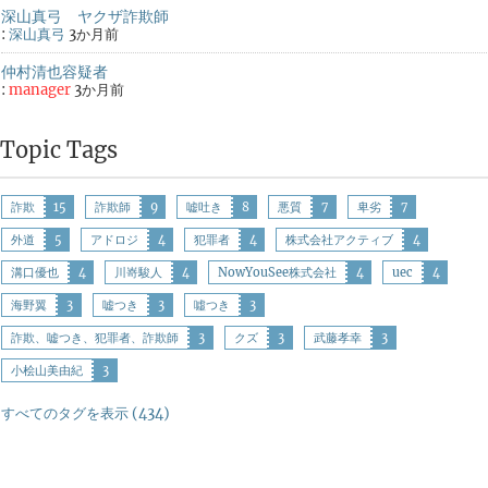
深山真弓 ヤクザ詐欺師
:
深山真弓
3か月前
仲村清也容疑者
:
manager
3か月前
Topic Tags
詐欺
15
詐欺師
9
嘘吐き
8
悪質
7
卑劣
7
外道
5
アドロジ
4
犯罪者
4
株式会社アクティブ
4
溝口優也
4
川嵜駿人
4
NowYouSee株式会社
4
uec
4
海野翼
3
嘘つき
3
噓つき
3
詐欺、嘘つき、犯罪者、詐欺師
3
クズ
3
武藤孝幸
3
小桧山美由紀
3
すべてのタグを表示 (434)