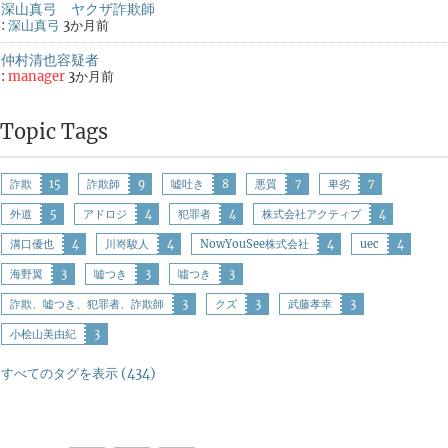
深山真弓 ヤクザ詐欺師
:
深山真弓
3か月前
仲村清也容疑者
:
manager
3か月前
Topic Tags
詐欺
15
詐欺師
9
嘘吐き
8
悪質
7
卑劣
7
外道
5
アドロジ
4
犯罪者
4
株式会社アクティブ
4
溝口優也
4
川嵜駿人
4
NowYouSee株式会社
4
uec
4
海野翼
3
嘘つき
3
噓つき
3
詐欺、嘘つき、犯罪者、詐欺師
3
クズ
3
武藤孝幸
3
小桧山美由紀
3
すべてのタグを表示 (434)