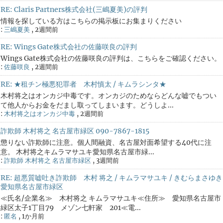
RE: Claris Partners株式会社(三嶋夏美)の評判
情報を探している方はこちらの掲示板にお集まりください
:
三嶋夏美
,
2週間前
RE: Wings Gate株式会社の佐藤咲良の評判
Wings Gate株式会社の佐藤咲良の評判は、こちらをご確認ください。
:
佐藤咲良
,
2週間前
RE: ★租チン極悪犯罪者 木村慎太 / キムラシンタ★
木村将之はオンカジ中毒です。オンカジのためならどんな嘘でもつい
て他人からお金をだまし取ってしまいます。どうしよ...
:
木村将之はオンカジ中毒
,
2週間前
詐欺師 木村将之 名古屋市緑区 090-7867-1815
懲りない詐欺師に注意。個人間融資、名古屋対面希望する40代に注
意。 木村将之キムラマサユキ愛知県名古屋市緑...
:
詐欺師 木村将之 名古屋市緑区
,
3週間前
RE: 超悪質嘘吐き詐欺師 木村 将之 / キムラマサユキ / きむらまさゆき
愛知県名古屋市緑区
≪氏名/企業名≫ 木村将之 キムラマサユキ≪住所≫ 愛知県名古屋市
緑区太子1丁目79 メゾン七軒家 201≪電...
:
匿名
,
1か月前