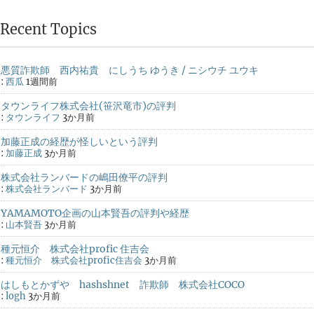
Recent Topics
悪質詐欺師 西内祐貴 にしうち ゆうき / ニシウチ ユウキ
:
西瓜
1週間前
タウンライフ株式会社(笹沢竜市)の評判
:
タウンライフ
3か月前
加藤正成の経歴が怪しいという評判
:
加藤正成
3か月前
株式会社ランバードの嶋田僚平の評判
:
株式会社ランバード
3か月前
YAMAMOTO企画の山本賢吾の評判や経歴
:
山本賢吾
3か月前
種元恒介 株式会社profic 住吉会
:
種元恒介 株式会社profic住吉会
3か月前
はしもとかずや hashshnet 詐欺師 株式会社COCO
:
logh
3か月前