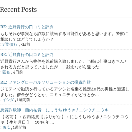
Recent Posts
RE: 近野貴行の口コミと評判
もしそれが事実なら詐欺に該当する可能性があると思います。警察に
相談してはどうでしょうか？
:
近野貴行
,
3日前
RE: 近野貴行の口コミと評判
近野貴行さんから物件を以前購入致しました。当時は仕事はきちんと
される方だと思っていましたが、、残念ながら違った...
:
匿名
,
4日前
RE: ファングローバルソリューションの投資詐欺
ジモティで勧誘を行っているアツシと名乗る推定40代の男性と遭遇し
ました。借金がどうとか、コミュニティがどうとか...
:
イシダ
,
1週間前
悪質詐欺師 西内祐貴 にしうち ゆうき / ニシウチ ユウキ
【 名前 】：西内祐貴【 ふりがな 】：にしうち ゆうき / ニシウチ ユウ
キ【 生年月日 】：1995 年 ...
:
西瓜
,
1週間前