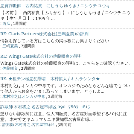
悪質詐欺師 西内祐貴 にしうち ゆうき / ニシウチ ユウキ
【 名前 】：西内祐貴【 ふりがな 】：にしうち ゆうき / ニシウチ ユウ
キ【 生年月日 】：1995 年 ...
:
西瓜
,
1週間前
RE: Claris Partners株式会社(三嶋夏美)の評判
情報を探している方はこちらの掲示板にお集まりください
:
三嶋夏美
,
2週間前
RE: Wings Gate株式会社の佐藤咲良の評判
Wings Gate株式会社の佐藤咲良の評判は、こちらをご確認ください。
:
佐藤咲良
,
2週間前
RE: ★租チン極悪犯罪者 木村慎太 / キムラシンタ★
木村将之はオンカジ中毒です。オンカジのためならどんな嘘でもつい
て他人からお金をだまし取ってしまいます。どうしよ...
:
木村将之はオンカジ中毒
,
2週間前
詐欺師 木村将之 名古屋市緑区 090-7867-1815
懲りない詐欺師に注意。個人間融資、名古屋対面希望する40代に注
意。 木村将之キムラマサユキ愛知県名古屋市緑...
:
詐欺師 木村将之 名古屋市緑区
,
3週間前