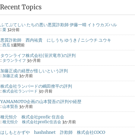
Recent Topics
ふてぶてしい たちの悪い悪質詐欺師 伊藤一晴 イトウカズハル
:
栗
32分前
悪質詐欺師 西内祐貴 にしうち ゆうき / ニシウチ ユウキ
:
西瓜
1週間前
タウンライフ株式会社(笹沢竜市)の評判
:
タウンライフ
3か月前
加藤正成の経歴が怪しいという評判
:
加藤正成
3か月前
株式会社ランバードの嶋田僚平の評判
:
株式会社ランバード
3か月前
YAMAMOTO企画の山本賢吾の評判や経歴
:
山本賢吾
3か月前
種元恒介 株式会社profic 住吉会
:
種元恒介 株式会社profic住吉会
3か月前
はしもとかずや hashshnet 詐欺師 株式会社COCO