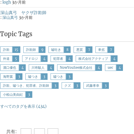
:
logh
3か月前
深山真弓 ヤクザ詐欺師
:
深山真弓
3か月前
Topic Tags
詐欺
15
詐欺師
9
嘘吐き
8
悪質
7
卑劣
7
外道
5
アドロジ
4
犯罪者
4
株式会社アクティブ
4
溝口優也
4
川嵜駿人
4
NowYouSee株式会社
4
uec
4
海野翼
3
嘘つき
3
噓つき
3
詐欺、嘘つき、犯罪者、詐欺師
3
クズ
3
武藤孝幸
3
小桧山美由紀
3
すべてのタグを表示 (434)
共有: