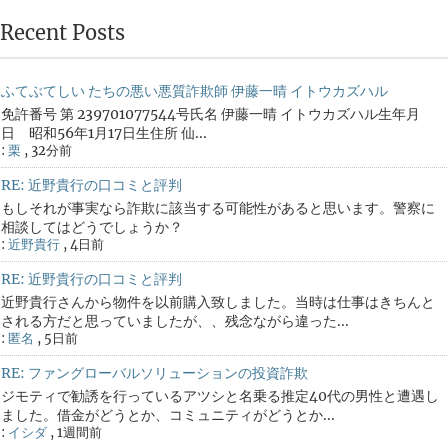
Recent Posts
ふてぶてしい たちの悪い悪質詐欺師 伊藤一晴 イトウカズハル
免許番号 第 239701077544号氏名 伊藤一晴 イトウカズハル生年月
日 昭和56年1月17日生住所 仙...
:
栗
,
32分前
RE: 近野貴行の口コミと評判
もしそれが事実なら詐欺に該当する可能性があると思います。警察に
相談してはどうでしょうか？
:
近野貴行
,
4日前
RE: 近野貴行の口コミと評判
近野貴行さんから物件を以前購入致しました。当時は仕事はきちんと
される方だと思っていましたが、、残念ながら違った...
:
匿名
,
5日前
RE: ファングローバルソリューションの投資詐欺
ジモティで勧誘を行っているアツシと名乗る推定40代の男性と遭遇し
ました。借金がどうとか、コミュニティがどうとか...
:
イシダ
,
1週間前