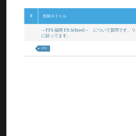
#
投稿タイトル
～FFS 福岡 FX School～ について質問です
に貼ってます。
FFS