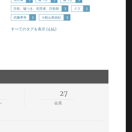
詐欺、嘘つき、犯罪者、詐欺師
3
クズ
3
武藤孝幸
3
小桧山美由紀
3
すべてのタグを表示 (434)
27
ン
会員