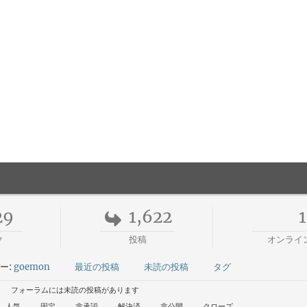
29
1,622
1
ク
投稿
オンライ
ー:
goemon
最近の投稿
未読の投稿
タグ
フォーラムには未読の投稿があります
人気
固定
非承認
解決済
非公開
クローズ