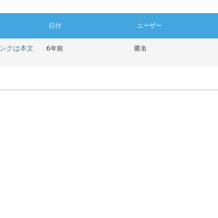
日付
ユーザー
。リンクは本文
6年前
匿名