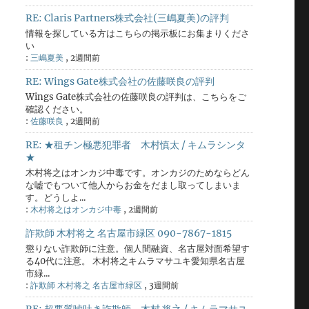
RE: Claris Partners株式会社(三嶋夏美)の評判
情報を探している方はこちらの掲示板にお集まりくださ
い
:
三嶋夏美
,
2週間前
RE: Wings Gate株式会社の佐藤咲良の評判
Wings Gate株式会社の佐藤咲良の評判は、こちらをご
確認ください。
:
佐藤咲良
,
2週間前
RE: ★租チン極悪犯罪者 木村慎太 / キムラシンタ
★
木村将之はオンカジ中毒です。オンカジのためならどん
な嘘でもついて他人からお金をだまし取ってしまいま
す。どうしよ...
:
木村将之はオンカジ中毒
,
2週間前
詐欺師 木村将之 名古屋市緑区 090-7867-1815
懲りない詐欺師に注意。個人間融資、名古屋対面希望す
る40代に注意。 木村将之キムラマサユキ愛知県名古屋
市緑...
:
詐欺師 木村将之 名古屋市緑区
,
3週間前