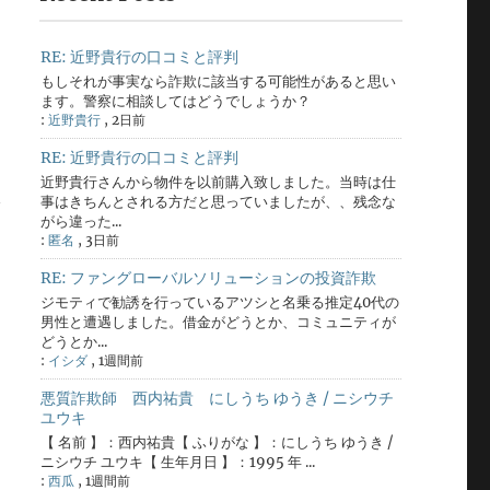
RE: 近野貴行の口コミと評判
もしそれが事実なら詐欺に該当する可能性があると思い
ます。警察に相談してはどうでしょうか？
:
近野貴行
,
2日前
RE: 近野貴行の口コミと評判
近野貴行さんから物件を以前購入致しました。当時は仕
事はきちんとされる方だと思っていましたが、、残念な
がら違った...
:
匿名
,
3日前
RE: ファングローバルソリューションの投資詐欺
ジモティで勧誘を行っているアツシと名乗る推定40代の
男性と遭遇しました。借金がどうとか、コミュニティが
どうとか...
:
イシダ
,
1週間前
悪質詐欺師 西内祐貴 にしうち ゆうき / ニシウチ
ユウキ
【 名前 】：西内祐貴【 ふりがな 】：にしうち ゆうき /
ニシウチ ユウキ【 生年月日 】：1995 年 ...
:
西瓜
,
1週間前