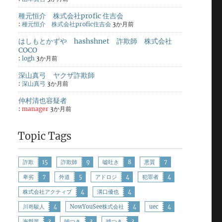
種元恒介 株式会社profic 住吉会
:
種元恒介 株式会社profic住吉会
3か月前
はしもとかずや hashshnet 詐欺師 株式会社
COCO
:
logh
3か月前
深山真弓 ヤクザ詐欺師
:
深山真弓
3か月前
仲村清也容疑者
:
manager
3か月前
Topic Tags
詐欺
15
詐欺師
9
嘘吐き
8
悪質
7
卑劣
7
外道
5
アドロジ
4
犯罪者
4
株式会社アクティブ
4
溝口優也
4
川嵜駿人
4
NowYouSee株式会社
4
uec
4
海野翼
3
嘘つき
3
噓つき
3