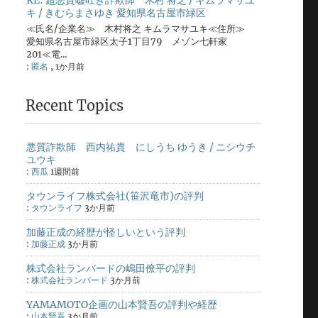
RE: 超悪質嘘吐き詐欺師 木村 将之 / キムラマサユ
キ / きむらまさゆき 愛知県名古屋市緑区
≪氏名/企業名≫ 木村将之 キムラマサユキ≪住所≫
愛知県名古屋市緑区太子1丁目79 メゾン七軒家
201≪電...
:
匿名
,
1か月前
Recent Topics
悪質詐欺師 西内祐貴 にしうち ゆうき / ニシウチ
ユウキ
:
西瓜
1週間前
タウンライフ株式会社(笹沢竜市)の評判
:
タウンライフ
3か月前
加藤正成の経歴が怪しいという評判
:
加藤正成
3か月前
株式会社ランバードの嶋田僚平の評判
:
株式会社ランバード
3か月前
YAMAMOTO企画の山本賢吾の評判や経歴
:
山本賢吾
3か月前