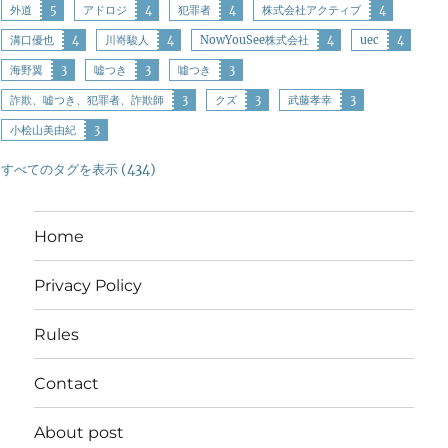
外道
5
アドロジ
4
犯罪者
4
株式会社アクティブ
4
溝口優也
4
川嵜駿人
4
NowYouSee株式会社
4
uec
4
海野翼
3
嘘つき
3
噓つき
3
詐欺、嘘つき、犯罪者、詐欺師
3
クズ
3
武藤孝幸
3
小桧山美由紀
3
すべてのタグを表示 (434)
Home
Privacy Policy
Rules
Contact
About post