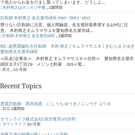
て他人からお金をだまし取ってしまいます。どうしよ...
:
木村将之はオンカジ中毒
,
2週間前
詐欺師 木村将之 名古屋市緑区 090-7867-1815
懲りない詐欺師に注意。個人間融資、名古屋対面希望する40代に注
意。 木村将之キムラマサユキ愛知県名古屋市緑...
:
詐欺師 木村将之 名古屋市緑区
,
3週間前
RE: 超悪質嘘吐き詐欺師 木村 将之 / キムラマサユキ / きむらまさゆき
愛知県名古屋市緑区
≪氏名/企業名≫ 木村将之 キムラマサユキ≪住所≫ 愛知県名古屋市
緑区太子1丁目79 メゾン七軒家 201≪電...
:
匿名
,
1か月前
Recent Topics
悪質詐欺師 西内祐貴 にしうち ゆうき / ニシウチ ユウキ
:
西瓜
1週間前
タウンライフ株式会社(笹沢竜市)の評判
:
タウンライフ
3か月前
加藤正成の経歴が怪しいという評判