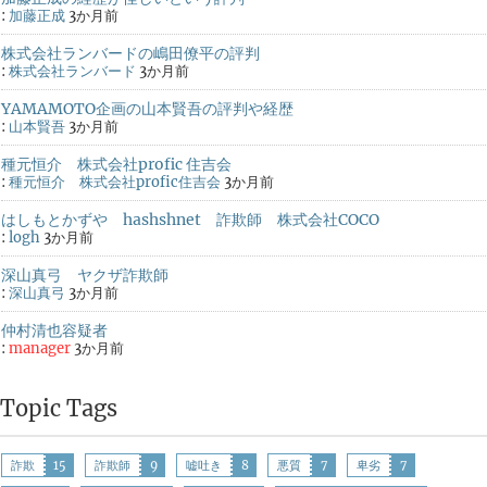
:
加藤正成
3か月前
株式会社ランバードの嶋田僚平の評判
:
株式会社ランバード
3か月前
YAMAMOTO企画の山本賢吾の評判や経歴
:
山本賢吾
3か月前
種元恒介 株式会社profic 住吉会
:
種元恒介 株式会社profic住吉会
3か月前
はしもとかずや hashshnet 詐欺師 株式会社COCO
:
logh
3か月前
深山真弓 ヤクザ詐欺師
:
深山真弓
3か月前
仲村清也容疑者
:
manager
3か月前
Topic Tags
詐欺
15
詐欺師
9
嘘吐き
8
悪質
7
卑劣
7