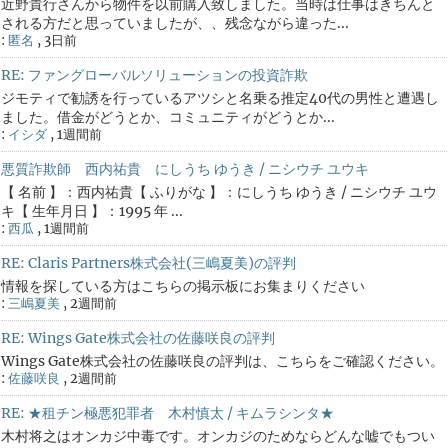
近野貴行さんから物件を以前購入致しました。当時は仕事はきちんと
される方だと思っていましたが、、残念ながら違った...
:
匿名
,
3日前
RE: ファングローバルソリューションの投資詐欺
ジモティで勧誘を行っているアツシと名乗る推定40代の男性と遭遇し
ました。借金がどうとか、コミュニティがどうとか...
:
イシダ
,
1週間前
悪質詐欺師 西内祐貴 にしうち ゆうき / ニシウチ ユウキ
【 名前 】：西内祐貴【 ふりがな 】：にしうち ゆうき / ニシウチ ユウ
キ【 生年月日 】：1995 年 ...
:
西瓜
,
1週間前
RE: Claris Partners株式会社(三嶋夏美)の評判
情報を探している方はこちらの掲示板にお集まりください
:
三嶋夏美
,
2週間前
RE: Wings Gate株式会社の佐藤咲良の評判
Wings Gate株式会社の佐藤咲良の評判は、こちらをご確認ください。
:
佐藤咲良
,
2週間前
RE: ★租チン極悪犯罪者 木村慎太 / キムラシンタ★
木村将之はオンカジ中毒です。オンカジのためならどんな嘘でもつい